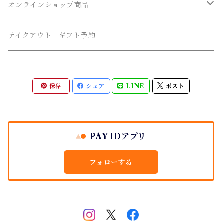
冷蔵フルーツ杏仁
オンラインショップ商品
冷凍 フルーツ葛バー
米粉ビスコッティ
テイクアウト ギフト予約
お試し割れ 米粉ビスコッティ
フルーツのジャム
保存
シェア
LINE
ポスト
PAY IDアプリ
フォローする