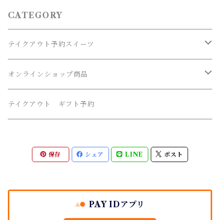
CATEGORY
テイクアウト予約スイーツ
冷蔵フルーツ杏仁
オンラインショップ商品
冷凍 フルーツ葛バー
米粉ビスコッティ
テイクアウト ギフト予約
お試し割れ 米粉ビスコッティ
フルーツのジャム
保存
シェア
LINE
ポスト
PAY IDアプリ